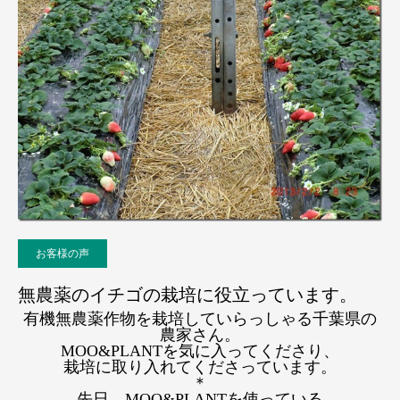
お客様の声
無農薬のイチゴの栽培に役立っています。
有機無農薬作物を栽培してい
らっしゃる
千葉県の
農家さん。
MOO&PLANTを気に入ってくださり、
栽培に取り入れてくださっています。
＊
先日、MOO&PLANTを使って
いる