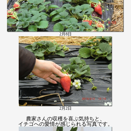
2月8日
2月2日
農家さんの収穫を喜ぶ気持ちと、
イチゴ
への愛情が感じられる写真
です
。