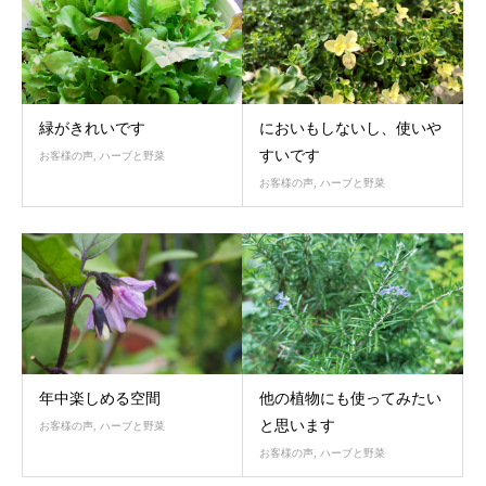
緑がきれいです
においもしないし、使いや
すいです
お客様の声
,
ハーブと野菜
お客様の声
,
ハーブと野菜
年中楽しめる空間
他の植物にも使ってみたい
と思います
お客様の声
,
ハーブと野菜
お客様の声
,
ハーブと野菜