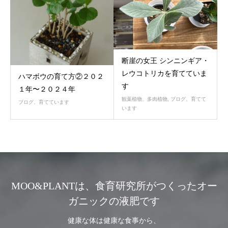
断崖の女王 シンニンギア・
レウコトリカを育てていま
ハマボウの育て方②２０２
す
１年〜２０２４年
観葉植物、多肉植物
,
ブログ、育てて
ブログ、育てています
います
MOO&PLANTは、食育研究所がつくったオー
ガニックの液肥です
健康な体は健康な食事から、