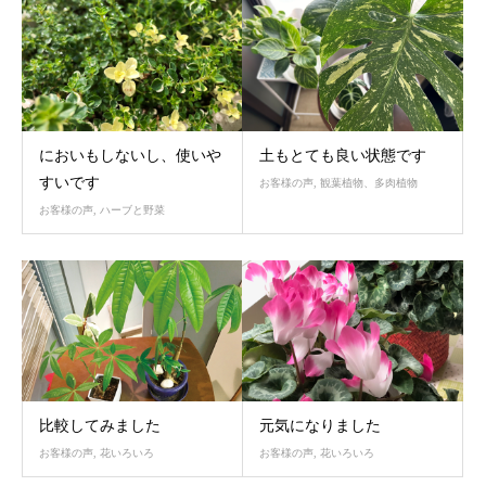
においもしないし、使いや
土もとても良い状態です
すいです
お客様の声
,
観葉植物、多肉植物
お客様の声
,
ハーブと野菜
比較してみました
元気になりました
お客様の声
,
花いろいろ
お客様の声
,
花いろいろ