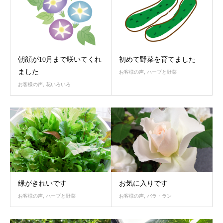
朝顔が10月まで咲いてくれ
初めて野菜を育てました
ました
お客様の声
,
ハーブと野菜
お客様の声
,
花いろいろ
緑がきれいです
お気に入りです
お客様の声
,
ハーブと野菜
お客様の声
,
バラ・ラン