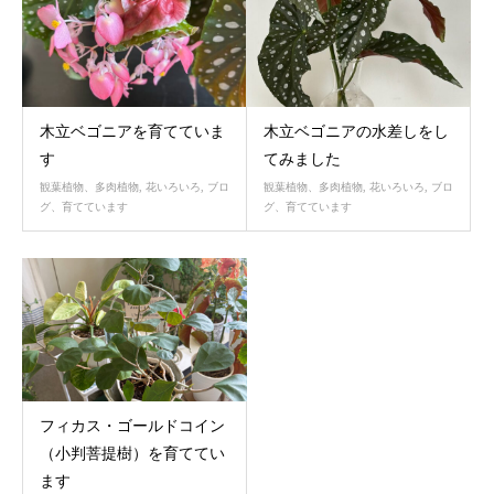
木立ベゴニアを育てていま
木立ベゴニアの水差しをし
す
てみました
観葉植物、多肉植物
,
花いろいろ
,
ブロ
観葉植物、多肉植物
,
花いろいろ
,
ブロ
グ、育てています
グ、育てています
フィカス・ゴールドコイン
（小判菩提樹）を育ててい
ます