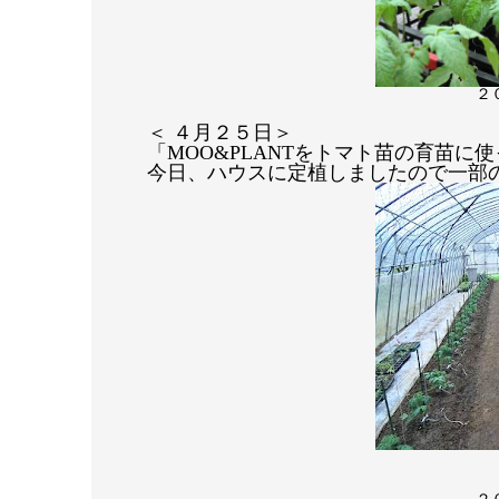
２
＜ ４月２５日＞
「MOO&PLANTをトマト苗の育苗に
今日、ハウスに定植しましたので一部