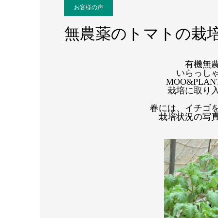
お客様の声
無農薬のトマトの栽
有機無
いらっし
MOO&PL
栽培に取り
春には、イチゴ
栽培状況の写