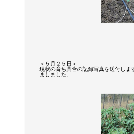
＜５月２５日＞
現状の育ち具合の記録写真を送付しま
ましました。