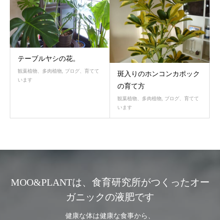
テーブルヤシの花。
観葉植物、多肉植物
,
ブログ、育てて
斑入りのホンコンカポック
います
の育て方
観葉植物、多肉植物
,
ブログ、育てて
います
MOO&PLANTは、食育研究所がつくったオー
ガニックの液肥です
健康な体は健康な食事から、