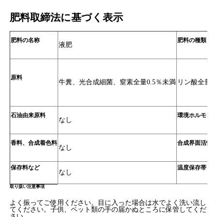
肥料取締法に基づく表示
肥料の名称
肥料の種類
液肥
原料
牛糞、光合成細菌、窒素全量0.5％未満
リン酸全量0
石油由来原料
環境ホルモン
なし
香料、合成着色料
合成界面活性
なし
保存料など
温度保存帯
なし
取り扱い注意事項
よく振ってご使用ください。目に入った場合は水でよく洗い流し
てください。子供、ペット類の手の届かぬところに保管してくだ
さい。