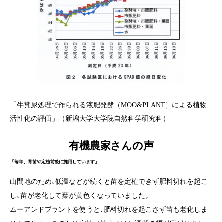
「牛糞尿処理で作られる液肥発酵（MOO&PLANT）による植物
活性化の評価」（新潟大学大学院自然科学研究科）
有機農家さんの声
「毎年、育苗や定植前後に施用しています」
山間地のため､低温などが続くと苗を定植できず肥料切れを起こ
し､苗が老化して葉が黄色くなっていました。
ムーアンドプラントを使うと､肥料切れを起こさず苗も老化しま