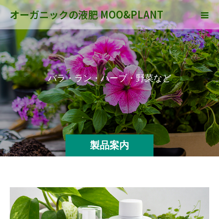
オーガニックの液肥 MOO&PLANT
バ
ラ
・
ラ
ン
・
ハ
ー
ブ
・
野
菜
な
ど
す
べ
て
の
植
物
製品案内