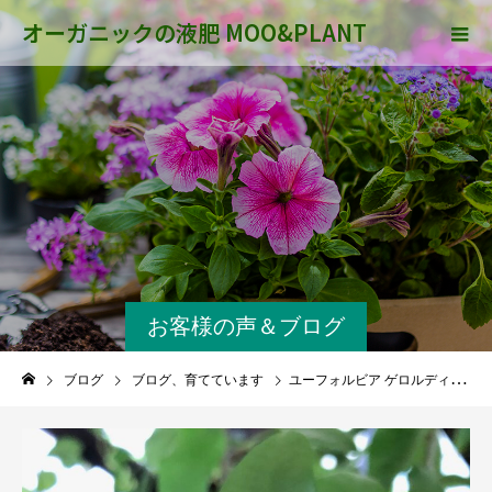
オーガニックの液肥 MOO&PLANT
お客様の声＆ブログ
ブログ
ブログ、育てています
ユーフォルビア ゲロルディを育て方２０１７年〜２０２１年