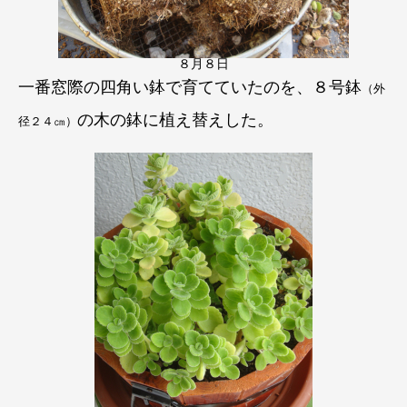
８月８日
一番窓際の四角い鉢で育てていたのを、８号鉢
（外
の
木の鉢に植え替えした。
径２４㎝）