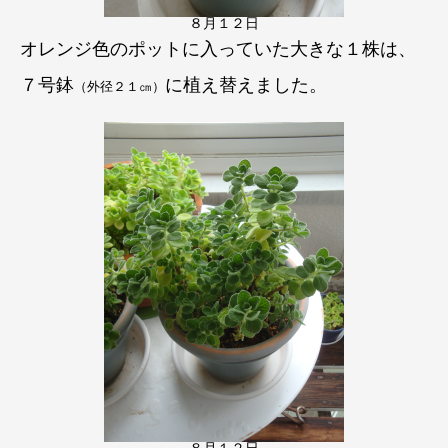
８月１２日
オレンジ色のポットに入っていた大きな１株は
、
７号鉢
に
植え替えました。
（外径２１㎝）