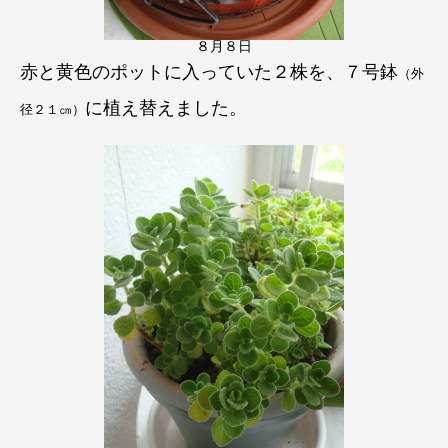
８月８日
赤と黄色のポット
に入っていた２株を、
７号鉢
（外
に植え替えました。
径２１㎝）