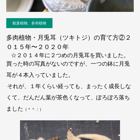
観葉植物、多肉植物
多肉植物・月兎耳（ツキトジ）の育て方②２
０１５年〜２０２０年
☆２０１４年に２つめの
月兎耳を買いました。
買った時の写真がないのですが、一つの鉢に月兎
耳が４本入っていました。
それが、１年くらい経っても、まったく成長しな
くて、だんだん葉が茶色くなって、ぽろぽろ落ち
ました
（＾＾：）