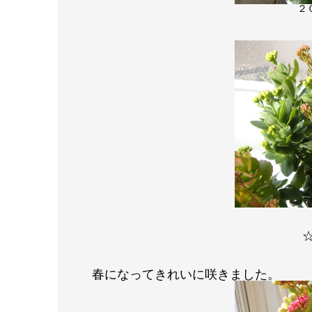
２
春になってきれいに咲きました
。