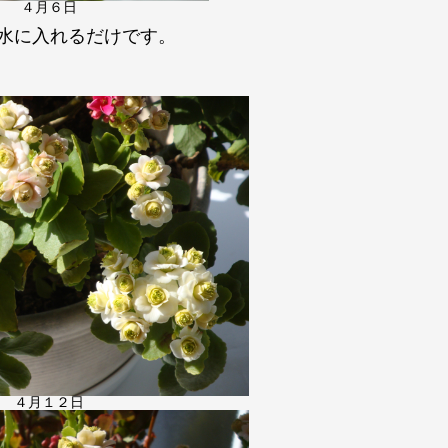
４月６日
水
に
入れるだけです
。
４月１２日