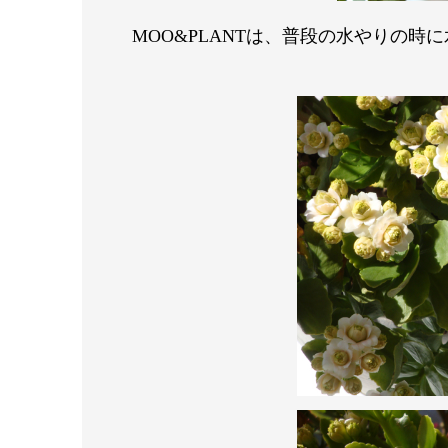
MOO&PLANT
は、
普段の水やりの時
に