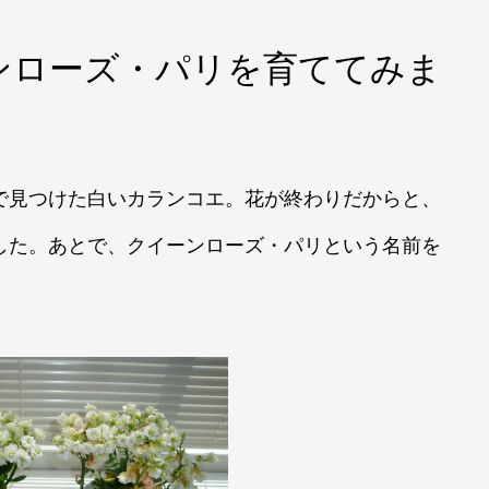
ンローズ・パリを育ててみま
で見つけた白い
カランコエ。
花が終わ
り
だ
からと、
した。
あとで、ク
イ
ーンローズ・パリという名前を