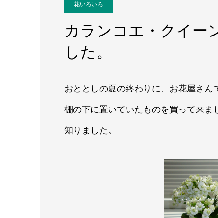
花いろいろ
カランコエ・クイー
した。
おととしの夏の終わり
に、
お花屋さん
棚の下に置いて
いた
もの
を買って来ま
知りました。