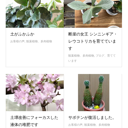
土がふかふか
断崖の女王 シンニンギア・
レウコトリカを育てていま
お客様の声
,
観葉植物、多肉植物
す
観葉植物、多肉植物
,
ブログ、育てて
います
土壌改善にフォーカスした
サボテンが復活しました。
液体の堆肥です
お客様の声
,
観葉植物、多肉植物