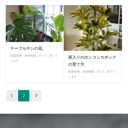
テーブルヤシの花。
観葉植物、多肉植物
,
ブログ、育てて
斑入りのホンコンカポック
います
の育て方
観葉植物、多肉植物
,
ブログ、育てて
います
1
2
3