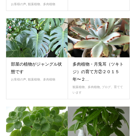
お客様の声
,
観葉植物、多肉植物
部屋の植物がジャングル状
多肉植物・月兎耳（ツキト
態です
ジ）の育て方②２０１５
年〜２...
お客様の声
,
観葉植物、多肉植物
観葉植物、多肉植物
,
ブログ、育てて
います